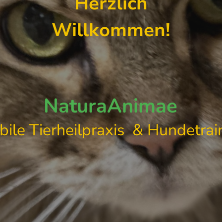
Herzlich
Willkommen!
NaturaAnimae
ile Tierheilpraxis & Hundetrai